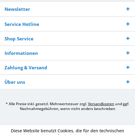
Kostenloser
Versand innerhalb von
Versand von
So erreichen
Versand ab €
7-10 Werktagen bei
veredelter Ware
Sie uns 0160
Newsletter
250,-
Warenverfügbarkeit
innerhalb von 10-12
970 511 90
Bestellwert
Werktagen
Service Hotline
Shop Service
Informationen
Zahlung & Versand
Über uns
* Alle Preise inkl. gesetzl. Mehrwertsteuer zzgl.
Versandkosten
und ggf.
Nachnahmegebühren, wenn nicht anders beschrieben
Diese Website benutzt Cookies, die für den technischen