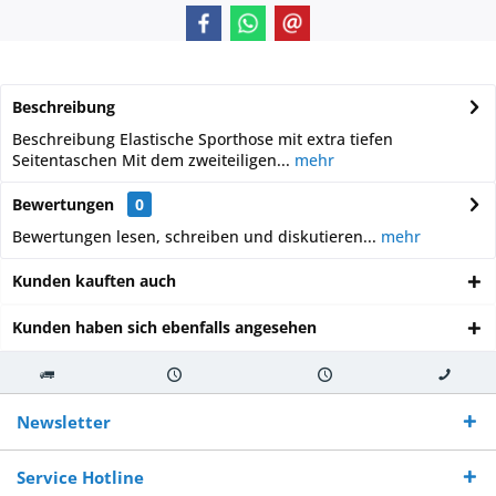
Beschreibung
Beschreibung Elastische Sporthose mit extra tiefen
Seitentaschen Mit dem zweiteiligen...
mehr
Bewertungen
0
Bewertungen lesen, schreiben und diskutieren...
mehr
Kunden kauften auch
Kunden haben sich ebenfalls angesehen
Kostenloser
Versand innerhalb von
Versand von
So erreichen
Versand ab €
7-10 Werktagen bei
veredelter Ware
Sie uns 0160
Newsletter
250,-
Warenverfügbarkeit
innerhalb von 10-12
970 511 90
Bestellwert
Werktagen
Service Hotline