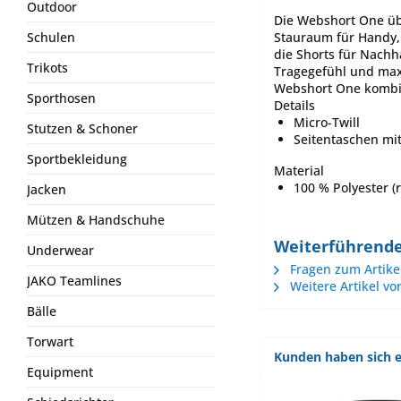
Outdoor
Die Webshort One üb
Stauraum für Handy, S
Schulen
die Shorts für Nachha
Trikots
Tragegefühl und maxi
Webshort One kombini
Sporthosen
Details
Micro-Twill
Stutzen & Schoner
Seitentaschen mi
Sportbekleidung
Material
100 % Polyester (r
Jacken
Mützen & Handschuhe
Weiterführende
Underwear
Fragen zum Artike
JAKO Teamlines
Weitere Artikel vo
Bälle
Torwart
Kunden haben sich e
Equipment