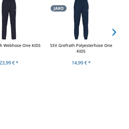
JAKO
J
th Webhose One KIDS
SSV Grefrath Polyesterhose One
SSV
KIDS
23,99 € *
14,99 € *