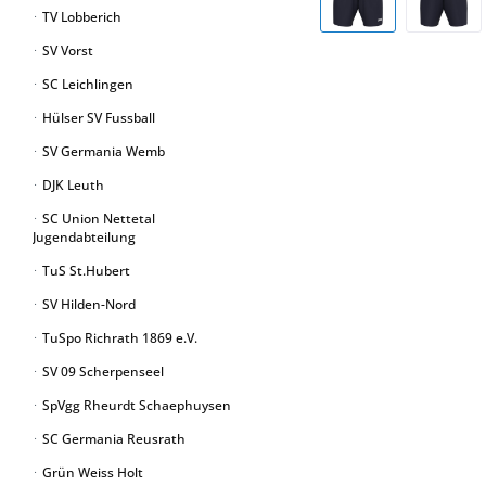
TV Lobberich
SV Vorst
SC Leichlingen
Hülser SV Fussball
SV Germania Wemb
DJK Leuth
SC Union Nettetal
Jugendabteilung
TuS St.Hubert
SV Hilden-Nord
TuSpo Richrath 1869 e.V.
SV 09 Scherpenseel
SpVgg Rheurdt Schaephuysen
SC Germania Reusrath
Grün Weiss Holt