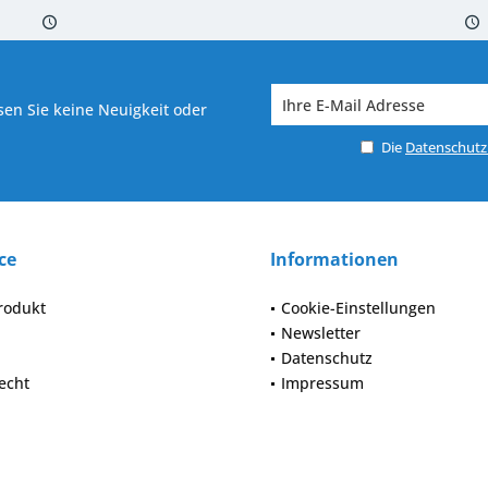
 7-10 Werktagen bei Warenverfügbarkeit
Versand von veredelter Ware in
en Sie keine Neuigkeit oder
Die
Datenschut
ce
Informationen
rodukt
Cookie-Einstellungen
Newsletter
Datenschutz
echt
Impressum