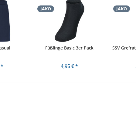
JAKO
JAKO
asual
Füßlinge Basic 3er Pack
SSV Grefra
 *
4,95 € *