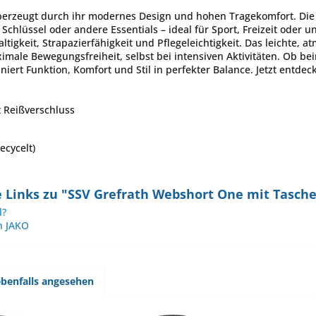
erzeugt durch ihr modernes Design und hohen Tragekomfort. Die S
chlüssel oder andere Essentials – ideal für Sport, Freizeit oder u
ltigkeit, Strapazierfähigkeit und Pflegeleichtigkeit. Das leichte,
male Bewegungsfreiheit, selbst bei intensiven Aktivitäten. Ob beim
ert Funktion, Komfort und Stil in perfekter Balance. Jetzt entdeck
t Reißverschluss
ecycelt)
 Links zu "SSV Grefrath Webshort One mit Tasch
l?
n JAKO
benfalls angesehen