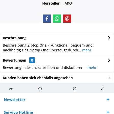
Hersteller:
JAKO
Beschreibung
Beschreibung Ziptop One – Funktional, bequem und
nachhaltig Das Ziptop One überzeugt durch...
mehr
Bewertungen
0
Bewertungen lesen, schreiben und diskutieren...
mehr
Kunden haben sich ebenfalls angesehen
Kostenloser
Versand innerhalb von
Versand von
So erreichen
Versand ab €
7-10 Werktagen bei
veredelter Ware
Sie uns 0160
Newsletter
250,-
Warenverfügbarkeit
innerhalb von 10-12
970 511 90
Bestellwert
Werktagen
Service Hotline