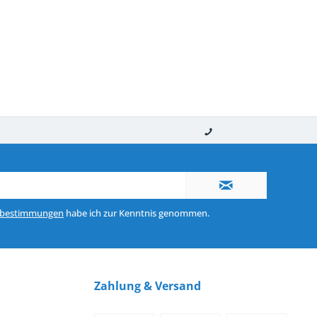
nerhalb von 10-12 Werktagen
So erreichen Sie uns 0160 970 511 90
zbestimmungen
habe ich zur Kenntnis genommen.
Zahlung & Versand