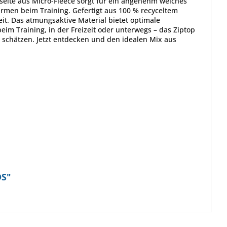
eite aus Micro-Fleece sorgt für ein angenehm weiches
ärmen beim Training. Gefertigt aus 100 % recyceltem
keit. Das atmungsaktive Material bietet optimale
 beim Training, in der Freizeit oder unterwegs – das Ziptop
n schätzen. Jetzt entdecken und den idealen Mix aus
DS"