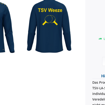
L
Hi
Das Pro
TSV-LA-
individu
Veredel
nicht m