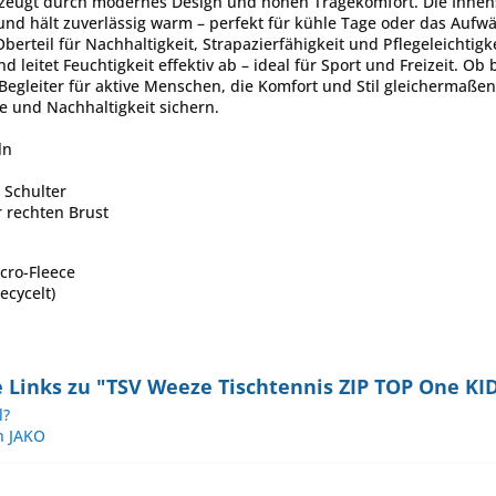
zeugt durch modernes Design und hohen Tragekomfort. Die Innens
und hält zuverlässig warm – perfekt für kühle Tage oder das Aufw
Oberteil für Nachhaltigkeit, Strapazierfähigkeit und Pflegeleichtig
 leitet Feuchtigkeit effektiv ab – ideal für Sport und Freizeit. Ob
 Begleiter für aktive Menschen, die Komfort und Stil gleichermaße
e und Nachhaltigkeit sichern.
ln
 Schulter
 rechten Brust
cro-Fleece
ecycelt)
 Links zu "TSV Weeze Tischtennis ZIP TOP One KI
l?
n JAKO