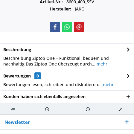
Artikel-Nr.:
8600_400_SSV
Hersteller:
JAKO
Beschreibung
Beschreibung Ziptop One – Funktional, bequem und
nachhaltig Das Ziptop One überzeugt durch...
mehr
Bewertungen
0
Bewertungen lesen, schreiben und diskutieren...
mehr
Kunden haben sich ebenfalls angesehen
Kostenloser
Versand innerhalb von
Versand von
So erreichen
Versand ab €
7-10 Werktagen bei
veredelter Ware
Sie uns 0160
Newsletter
250,-
Warenverfügbarkeit
innerhalb von 10-12
970 511 90
Bestellwert
Werktagen