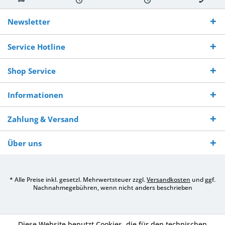
Kostenloser
Versand innerhalb von
Versand von
So erreichen
Versand ab €
7-10 Werktagen bei
veredelter Ware
Sie uns 0160
Newsletter
250,-
Warenverfügbarkeit
innerhalb von 10-12
970 511 90
Bestellwert
Werktagen
Service Hotline
Shop Service
Informationen
Zahlung & Versand
Über uns
* Alle Preise inkl. gesetzl. Mehrwertsteuer zzgl.
Versandkosten
und ggf.
Nachnahmegebühren, wenn nicht anders beschrieben
Diese Website benutzt Cookies, die für den technischen