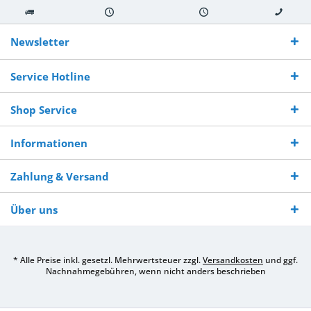
Kostenloser
Versand innerhalb von
Versand von
So erreichen
Versand ab €
7-10 Werktagen bei
veredelter Ware
Sie uns 0160
Newsletter
250,-
Warenverfügbarkeit
innerhalb von 10-12
970 511 90
Bestellwert
Werktagen
Service Hotline
Shop Service
Informationen
Zahlung & Versand
Über uns
* Alle Preise inkl. gesetzl. Mehrwertsteuer zzgl.
Versandkosten
und ggf.
Nachnahmegebühren, wenn nicht anders beschrieben