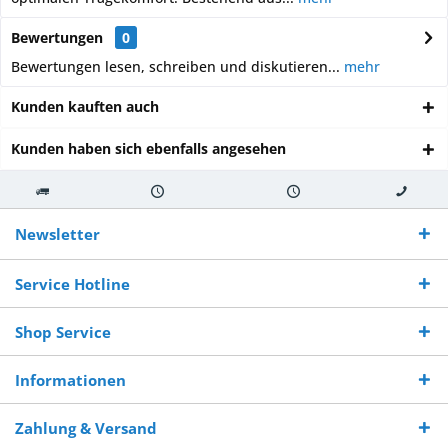
Bewertungen
0
Bewertungen lesen, schreiben und diskutieren...
mehr
Kunden kauften auch
Kunden haben sich ebenfalls angesehen
Kostenloser
Versand innerhalb von
Versand von
So erreichen
Versand ab €
7-10 Werktagen bei
veredelter Ware
Sie uns 0160
Newsletter
250,-
Warenverfügbarkeit
innerhalb von 10-12
970 511 90
Bestellwert
Werktagen
Service Hotline
Shop Service
Informationen
Zahlung & Versand