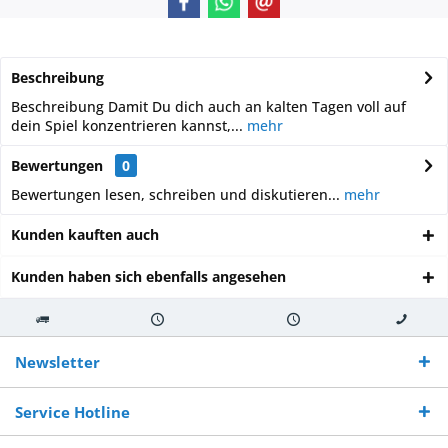
Beschreibung
Beschreibung Damit Du dich auch an kalten Tagen voll auf
dein Spiel konzentrieren kannst,...
mehr
Bewertungen
0
Bewertungen lesen, schreiben und diskutieren...
mehr
Kunden kauften auch
Kunden haben sich ebenfalls angesehen
Kostenloser
Versand innerhalb von
Versand von
So erreichen
Versand ab €
7-10 Werktagen bei
veredelter Ware
Sie uns 0160
Newsletter
250,-
Warenverfügbarkeit
innerhalb von 10-12
970 511 90
Bestellwert
Werktagen
Service Hotline