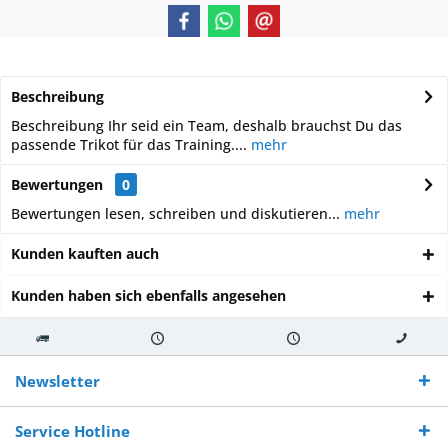
Beschreibung
Beschreibung Ihr seid ein Team, deshalb brauchst Du das
passende Trikot für das Training....
mehr
Bewertungen
0
Bewertungen lesen, schreiben und diskutieren...
mehr
Kunden kauften auch
Kunden haben sich ebenfalls angesehen
Kostenloser
Versand innerhalb von
Versand von
So erreichen
Versand ab €
7-10 Werktagen bei
veredelter Ware
Sie uns 0160
Newsletter
250,-
Warenverfügbarkeit
innerhalb von 10-12
970 511 90
Bestellwert
Werktagen
Service Hotline