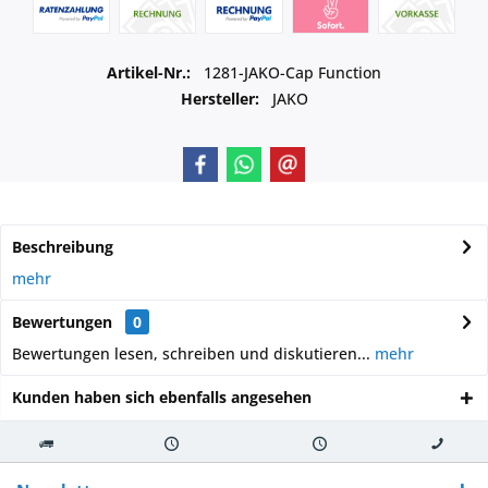
Artikel-Nr.:
1281-JAKO-Cap Function
Hersteller:
JAKO
Beschreibung
mehr
Bewertungen
0
Bewertungen lesen, schreiben und diskutieren...
mehr
Kunden haben sich ebenfalls angesehen
Kostenloser
Versand innerhalb von
Versand von
So erreichen
Versand ab €
7-10 Werktagen bei
veredelter Ware
Sie uns 0160