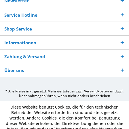
Newsletter
250,-
Warenverfügbarkeit
innerhalb von 10-12
970 511 90
Bestellwert
Werktagen
Service Hotline
Shop Service
Informationen
Zahlung & Versand
Über uns
* Alle Preise inkl. gesetzl. Mehrwertsteuer zzgl.
Versandkosten
und ggf.
Nachnahmegebühren, wenn nicht anders beschrieben
Diese Website benutzt Cookies, die für den technischen
Betrieb der Website erforderlich sind und stets gesetzt
werden. Andere Cookies, die den Komfort bei Benutzung
dieser Website erhöhen, der Direktwerbung dienen oder die
Interaktion mit anderen Websites und sozialen Netzwerken