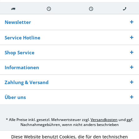
Kostenloser
Versand innerhalb von
Versand von
So erreichen
Versand ab €
7-10 Werktagen bei
veredelter Ware
Sie uns 0160
Newsletter
250,-
Warenverfügbarkeit
innerhalb von 10-12
970 511 90
Bestellwert
Werktagen
Service Hotline
Shop Service
Informationen
Zahlung & Versand
Über uns
* Alle Preise inkl. gesetzl. Mehrwertsteuer zzgl.
Versandkosten
und ggf.
Nachnahmegebühren, wenn nicht anders beschrieben
Diese Website benutzt Cookies, die für den technischen