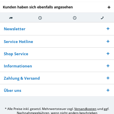
Kunden haben sich ebenfalls angesehen
Kostenloser
Versand innerhalb von
Versand von
So erreichen
Versand ab €
7-10 Werktagen bei
veredelter Ware
Sie uns 0160
Newsletter
250,-
Warenverfügbarkeit
innerhalb von 10-12
970 511 90
Bestellwert
Werktagen
Service Hotline
Shop Service
Informationen
Zahlung & Versand
Über uns
* Alle Preise inkl. gesetzl. Mehrwertsteuer zzgl.
Versandkosten
und ggf.
Nachnahmegebühren, wenn nicht anders beschrieben