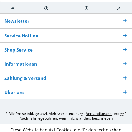
Kostenloser
Versand innerhalb von
Versand von
So erreichen
Versand ab €
7-10 Werktagen bei
veredelter Ware
Sie uns 0160
Newsletter
250,-
Warenverfügbarkeit
innerhalb von 10-12
970 511 90
Bestellwert
Werktagen
Service Hotline
Shop Service
Informationen
Zahlung & Versand
Über uns
* Alle Preise inkl. gesetzl. Mehrwertsteuer zzgl.
Versandkosten
und ggf.
Nachnahmegebühren, wenn nicht anders beschrieben
Diese Website benutzt Cookies, die für den technischen