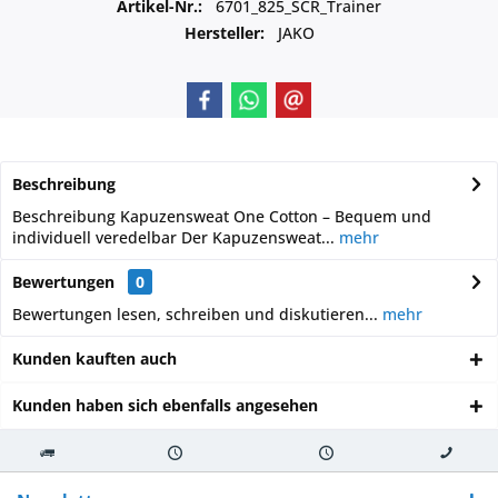
Artikel-Nr.:
6701_825_SCR_Trainer
Hersteller:
JAKO
Beschreibung
Beschreibung Kapuzensweat One Cotton – Bequem und
individuell veredelbar Der Kapuzensweat...
mehr
Bewertungen
0
Bewertungen lesen, schreiben und diskutieren...
mehr
Kunden kauften auch
Kunden haben sich ebenfalls angesehen
Kostenloser
Versand innerhalb von
Versand von
So erreichen
Versand ab €
7-10 Werktagen bei
veredelter Ware
Sie uns 0160