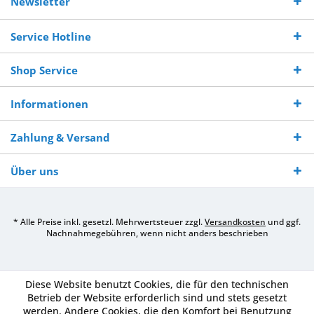
Newsletter
250,-
Warenverfügbarkeit
innerhalb von 10-12
970 511 90
Bestellwert
Werktagen
Service Hotline
Shop Service
Informationen
Zahlung & Versand
Über uns
* Alle Preise inkl. gesetzl. Mehrwertsteuer zzgl.
Versandkosten
und ggf.
Nachnahmegebühren, wenn nicht anders beschrieben
Diese Website benutzt Cookies, die für den technischen
Betrieb der Website erforderlich sind und stets gesetzt
werden. Andere Cookies, die den Komfort bei Benutzung