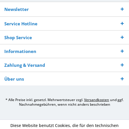
Kostenloser
Versand innerhalb von
Versand von
So erreichen
Versand ab €
7-10 Werktagen bei
veredelter Ware
Sie uns 0160
Newsletter
250,-
Warenverfügbarkeit
innerhalb von 10-12
970 511 90
Bestellwert
Werktagen
Service Hotline
Shop Service
Informationen
Zahlung & Versand
Über uns
* Alle Preise inkl. gesetzl. Mehrwertsteuer zzgl.
Versandkosten
und ggf.
Nachnahmegebühren, wenn nicht anders beschrieben
Diese Website benutzt Cookies, die für den technischen