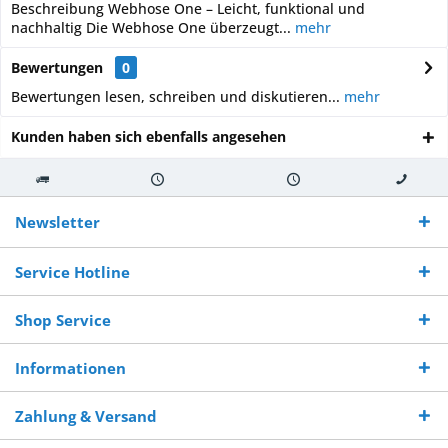
Beschreibung Webhose One – Leicht, funktional und
nachhaltig Die Webhose One überzeugt...
mehr
Bewertungen
0
Bewertungen lesen, schreiben und diskutieren...
mehr
Kunden haben sich ebenfalls angesehen
Kostenloser
Versand innerhalb von
Versand von
So erreichen
Versand ab €
7-10 Werktagen bei
veredelter Ware
Sie uns 0160
Newsletter
250,-
Warenverfügbarkeit
innerhalb von 10-12
970 511 90
Bestellwert
Werktagen
Service Hotline
Shop Service
Informationen
Zahlung & Versand