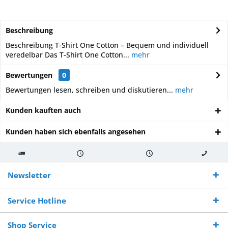
Beschreibung
Beschreibung T-Shirt One Cotton – Bequem und individuell
veredelbar Das T-Shirt One Cotton...
mehr
Bewertungen
0
Bewertungen lesen, schreiben und diskutieren...
mehr
Kunden kauften auch
Kunden haben sich ebenfalls angesehen
Kostenloser
Versand innerhalb von
Versand von
So erreichen
Versand ab €
7-10 Werktagen bei
veredelter Ware
Sie uns 0160
Newsletter
250,-
Warenverfügbarkeit
innerhalb von 10-12
970 511 90
Bestellwert
Werktagen
Service Hotline
Shop Service