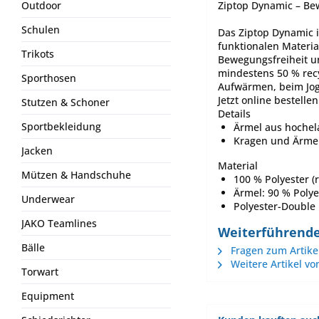
Ziptop Dynamic – Bew
Outdoor
Schulen
Das Ziptop Dynamic is
funktionalen Materia
Trikots
Bewegungsfreiheit un
mindestens 50 % recy
Sporthosen
Aufwärmen, beim Jogge
Jetzt online bestellen
Stutzen & Schoner
Details
Sportbekleidung
Ärmel aus hochel
Kragen und Ärmel
Jacken
Material
Mützen & Handschuhe
100 % Polyester (r
Ärmel: 90 % Polyes
Underwear
Polyester-Double
JAKO Teamlines
Weiterführende
Bälle
Fragen zum Artike
Weitere Artikel vo
Torwart
Equipment