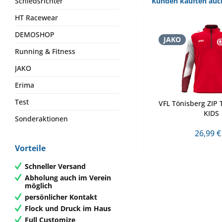
Kunden kauften auc
Schiedsrichter
HT Racewear
DEMOSHOP
JAKO
Running & Fitness
JAKO
Erima
Test
VFL Tönisberg ZIP
KIDS
Sonderaktionen
26,99 €
Vorteile
Schneller Versand
Abholung auch im Verein
möglich
persönlicher Kontakt
Flock und Druck im Haus
Full Customize