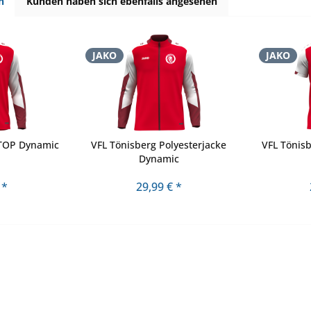
h
Kunden haben sich ebenfalls angesehen
JAKO
JAKO
 TOP Dynamic
VFL Tönisberg Polyesterjacke
VFL Tönisb
Dynamic
 *
29,99 € *