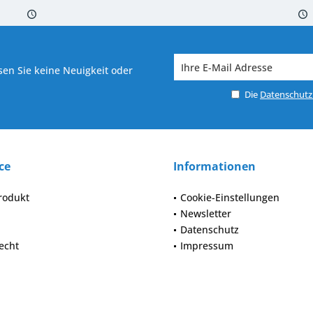
 7-10 Werktagen bei Warenverfügbarkeit
Versand von veredelter Ware in
en Sie keine Neuigkeit oder
Die
Datenschut
ce
Informationen
rodukt
Cookie-Einstellungen
Newsletter
Datenschutz
echt
Impressum