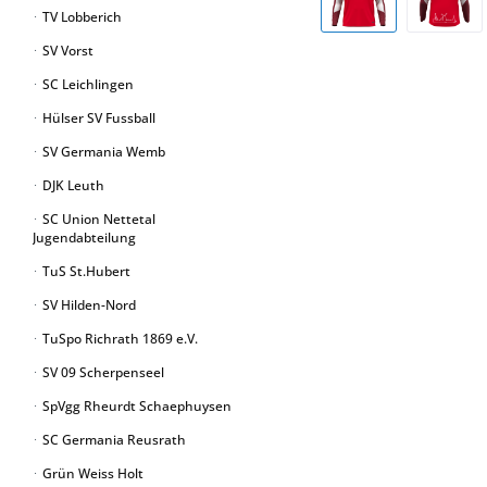
TV Lobberich
SV Vorst
SC Leichlingen
Hülser SV Fussball
SV Germania Wemb
DJK Leuth
SC Union Nettetal
Jugendabteilung
TuS St.Hubert
SV Hilden-Nord
TuSpo Richrath 1869 e.V.
SV 09 Scherpenseel
SpVgg Rheurdt Schaephuysen
SC Germania Reusrath
Grün Weiss Holt