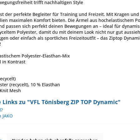
egungsfreiheit trifft nachhaltigen Style
t der perfekte Begleiter für Training und Freizeit. Mit Kragen und
lien maximalen Komfort bieten. Die Ärmel aus hochelastischem Po
d passen sich perfekt deinen Bewegungen an – ideal für dynamisc
celtem Polyester, damit du mit deinem Look nicht nur gut aussie
n oder einfach als sportliches Freizeitoutfit – das Ziptop Dynamic
!
astischem Polyester-Elasthan-Mix
 in Kontrast
ecycelt)
ter (recycelt), 10 % Elasthan
 Knit Mesh
 Links zu "VFL Tönisberg ZIP TOP Dynamic"
l?
n JAKO