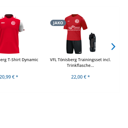
JAKO
J
erg T-Shirt Dynamic
VFL Tönisberg Trainingsset incl.
Trinkflasche...
20,99 € *
22,00 € *