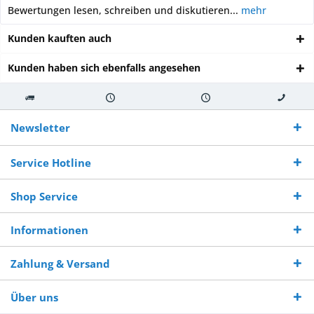
Bewertungen lesen, schreiben und diskutieren...
mehr
Kunden kauften auch
Kunden haben sich ebenfalls angesehen
Kostenloser
Versand innerhalb von
Versand von
So erreichen
Versand ab €
7-10 Werktagen bei
veredelter Ware
Sie uns 0160
Newsletter
250,-
Warenverfügbarkeit
innerhalb von 10-12
970 511 90
Bestellwert
Werktagen
Service Hotline
Shop Service
Informationen
Zahlung & Versand
Über uns