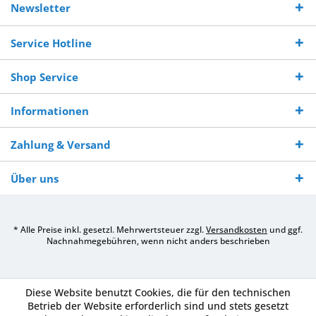
Versand ab €
7-10 Werktagen bei
veredelter Ware
Sie uns 0160
Newsletter
250,-
Warenverfügbarkeit
innerhalb von 10-12
970 511 90
Bestellwert
Werktagen
Service Hotline
Shop Service
Informationen
Zahlung & Versand
Über uns
* Alle Preise inkl. gesetzl. Mehrwertsteuer zzgl.
Versandkosten
und ggf.
Nachnahmegebühren, wenn nicht anders beschrieben
Diese Website benutzt Cookies, die für den technischen
Betrieb der Website erforderlich sind und stets gesetzt