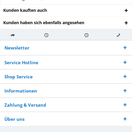
Kunden kauften auch
Kunden haben sich ebenfalls angesehen
Kostenloser
Versand innerhalb von
Versand von
So erreichen
Versand ab €
7-10 Werktagen bei
veredelter Ware
Sie uns 0160
Newsletter
250,-
Warenverfügbarkeit
innerhalb von 10-12
970 511 90
Bestellwert
Werktagen
Service Hotline
Shop Service
Informationen
Zahlung & Versand
Über uns