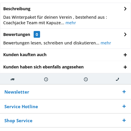
Beschreibung
Das Winterpaket für deinen Verein , bestehend aus :
Coachjacke Team mit Kapuze...
mehr
Bewertungen
0
Bewertungen lesen, schreiben und diskutieren...
mehr
Kunden kauften auch
Kunden haben sich ebenfalls angesehen
Kostenloser
Versand innerhalb von
Versand von
So erreichen
Versand ab €
7-10 Werktagen bei
veredelter Ware
Sie uns 0160
Newsletter
250,-
Warenverfügbarkeit
innerhalb von 10-12
970 511 90
Bestellwert
Werktagen
Service Hotline
Shop Service