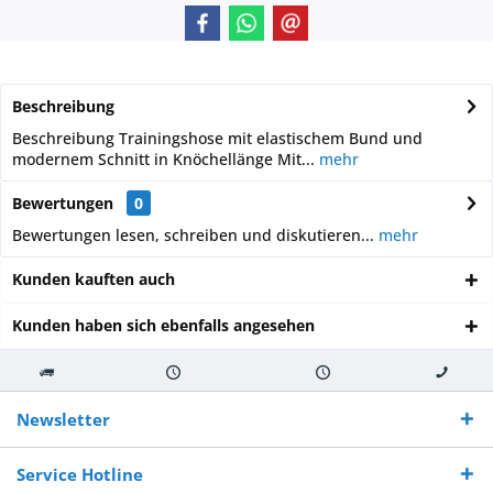
Beschreibung
Beschreibung Trainingshose mit elastischem Bund und
modernem Schnitt in Knöchellänge Mit...
mehr
Bewertungen
0
Bewertungen lesen, schreiben und diskutieren...
mehr
Kunden kauften auch
Kunden haben sich ebenfalls angesehen
Kostenloser
Versand innerhalb von
Versand von
So erreichen
Versand ab €
7-10 Werktagen bei
veredelter Ware
Sie uns 0160
Newsletter
250,-
Warenverfügbarkeit
innerhalb von 10-12
970 511 90
Bestellwert
Werktagen
Service Hotline