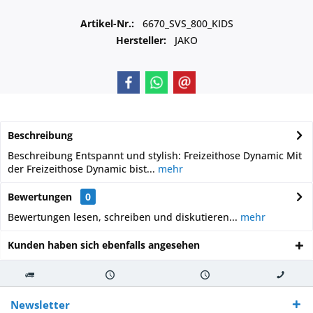
Artikel-Nr.:
6670_SVS_800_KIDS
Hersteller:
JAKO
Beschreibung
Beschreibung Entspannt und stylish: Freizeithose Dynamic Mit
der Freizeithose Dynamic bist...
mehr
Bewertungen
0
Bewertungen lesen, schreiben und diskutieren...
mehr
Kunden haben sich ebenfalls angesehen
Kostenloser
Versand innerhalb von
Versand von
So erreichen
Versand ab €
7-10 Werktagen bei
veredelter Ware
Sie uns 0160
Newsletter
250,-
Warenverfügbarkeit
innerhalb von 10-12
970 511 90