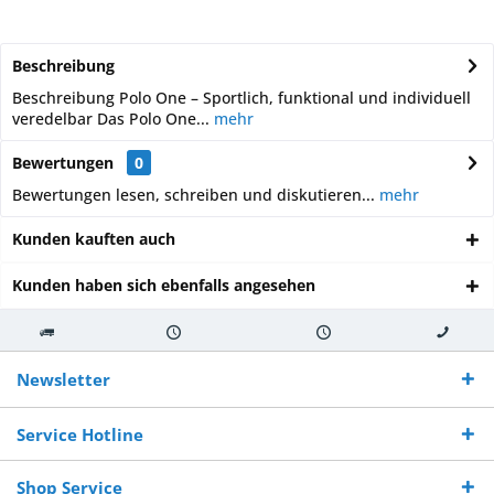
Beschreibung
Beschreibung Polo One – Sportlich, funktional und individuell
veredelbar Das Polo One...
mehr
Bewertungen
0
Bewertungen lesen, schreiben und diskutieren...
mehr
Kunden kauften auch
Kunden haben sich ebenfalls angesehen
Kostenloser
Versand innerhalb von
Versand von
So erreichen
Versand ab €
7-10 Werktagen bei
veredelter Ware
Sie uns 0160
Newsletter
250,-
Warenverfügbarkeit
innerhalb von 10-12
970 511 90
Bestellwert
Werktagen
Service Hotline
Shop Service