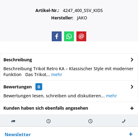
Artikel-Nr.:
4247_400_SSV_KIDS
Hersteller:
JAKO
Beschreibung
Beschreibung Trikot Retro KA – Klassischer Style mit moderner
Funktion Das Trikot...
mehr
Bewertungen
0
Bewertungen lesen, schreiben und diskutieren...
mehr
Kunden haben sich ebenfalls angesehen
Kostenloser
Versand innerhalb von
Versand von
So erreichen
Versand ab €
7-10 Werktagen bei
veredelter Ware
Sie uns 0160
Newsletter
250,-
Warenverfügbarkeit
innerhalb von 10-12
970 511 90