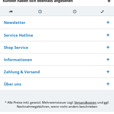
Kunden haben sich ebenfalls angesehen
Kostenloser
Versand innerhalb von
Versand von
So erreichen
Versand ab €
7-10 Werktagen bei
veredelter Ware
Sie uns 0160
Newsletter
250,-
Warenverfügbarkeit
innerhalb von 10-12
970 511 90
Bestellwert
Werktagen
Service Hotline
Shop Service
Informationen
Zahlung & Versand
Über uns
* Alle Preise inkl. gesetzl. Mehrwertsteuer zzgl.
Versandkosten
und ggf.
Nachnahmegebühren, wenn nicht anders beschrieben