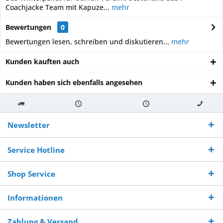
Coachjacke Team mit Kapuze...
mehr
Bewertungen
0
Bewertungen lesen, schreiben und diskutieren...
mehr
Kunden kauften auch
Kunden haben sich ebenfalls angesehen
Kostenloser
Versand innerhalb von
Versand von
So erreichen
Versand ab €
7-10 Werktagen bei
veredelter Ware
Sie uns 0160
Newsletter
250,-
Warenverfügbarkeit
innerhalb von 10-12
970 511 90
Bestellwert
Werktagen
Service Hotline
Shop Service
Informationen
Zahlung & Versand