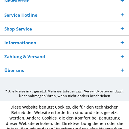
Newsletter
250,-
Warenverfügbarkeit
innerhalb von 10-12
970 511 90
Bestellwert
Werktagen
Service Hotline
Shop Service
Informationen
Zahlung & Versand
Über uns
* Alle Preise inkl. gesetzl. Mehrwertsteuer zzgl.
Versandkosten
und ggf.
Nachnahmegebühren, wenn nicht anders beschrieben
Diese Website benutzt Cookies, die für den technischen
Betrieb der Website erforderlich sind und stets gesetzt
werden. Andere Cookies, die den Komfort bei Benutzung
dieser Website erhöhen, der Direktwerbung dienen oder die
Interaktion mit anderen Websites und sozialen Netzwerken