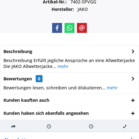
Artikel-Nr.:
7402-SPVGG
Hersteller:
JAKO
Beschreibung
Beschreibung Erfüllt jegliche Ansprüche an eine Allwetterjacke
Die JAKO Allwetterjacke...
mehr
Bewertungen
0
Bewertungen lesen, schreiben und diskutieren...
mehr
Kunden kauften auch
Kunden haben sich ebenfalls angesehen
Kostenloser
Versand innerhalb von
Versand von
So erreichen
Versand ab €
7-10 Werktagen bei
veredelter Ware
Sie uns 0160