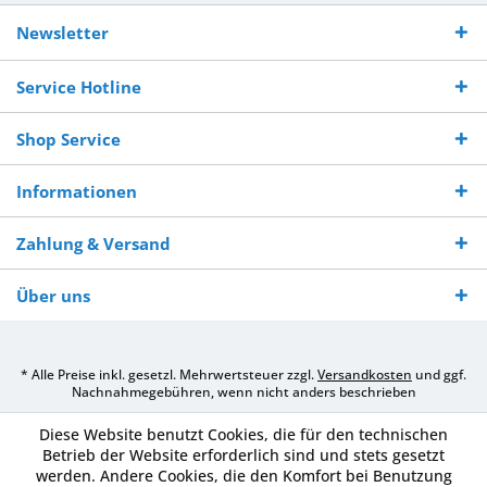
Kostenloser
Versand innerhalb von
Versand von
So erreichen
Versand ab €
7-10 Werktagen bei
veredelter Ware
Sie uns 0160
Newsletter
250,-
Warenverfügbarkeit
innerhalb von 10-12
970 511 90
Bestellwert
Werktagen
Service Hotline
Shop Service
Informationen
Zahlung & Versand
Über uns
* Alle Preise inkl. gesetzl. Mehrwertsteuer zzgl.
Versandkosten
und ggf.
Nachnahmegebühren, wenn nicht anders beschrieben
Diese Website benutzt Cookies, die für den technischen
Betrieb der Website erforderlich sind und stets gesetzt
werden. Andere Cookies, die den Komfort bei Benutzung