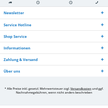
Kostenloser
Versand innerhalb von
Versand von
So erreichen
Versand ab €
7-10 Werktagen bei
veredelter Ware
Sie uns 0160
Newsletter
250,-
Warenverfügbarkeit
innerhalb von 10-12
970 511 90
Bestellwert
Werktagen
Service Hotline
Shop Service
Informationen
Zahlung & Versand
Über uns
* Alle Preise inkl. gesetzl. Mehrwertsteuer zzgl.
Versandkosten
und ggf.
Nachnahmegebühren, wenn nicht anders beschrieben