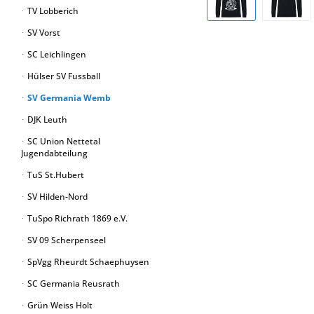
TV Lobberich
SV Vorst
SC Leichlingen
Hülser SV Fussball
SV Germania Wemb
DJK Leuth
SC Union Nettetal
Jugendabteilung
TuS St.Hubert
SV Hilden-Nord
TuSpo Richrath 1869 e.V.
SV 09 Scherpenseel
SpVgg Rheurdt Schaephuysen
SC Germania Reusrath
Grün Weiss Holt