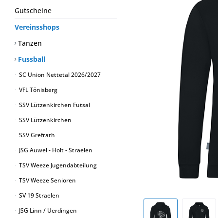
Gutscheine
Vereinsshops
Tanzen
Fussball
SC Union Nettetal 2026/2027
VFL Tönisberg
SSV Lützenkirchen Futsal
SSV Lützenkirchen
SSV Grefrath
JSG Auwel - Holt - Straelen
TSV Weeze Jugendabteilung
TSV Weeze Senioren
SV 19 Straelen
JSG Linn / Uerdingen