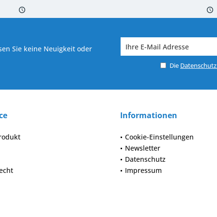
 7-10 Werktagen bei Warenverfügbarkeit
Versand von veredelter Ware in
en Sie keine Neuigkeit oder
Die
Datenschut
ce
Informationen
rodukt
Cookie-Einstellungen
Newsletter
Datenschutz
echt
Impressum