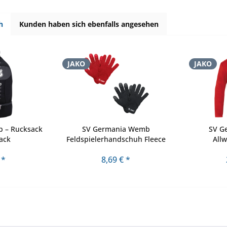
h
Kunden haben sich ebenfalls angesehen
JAKO
JAKO
 – Rucksack
SV Germania Wemb
SV G
lack
Feldspielerhandschuh Fleece
Allw
 *
8,69 € *