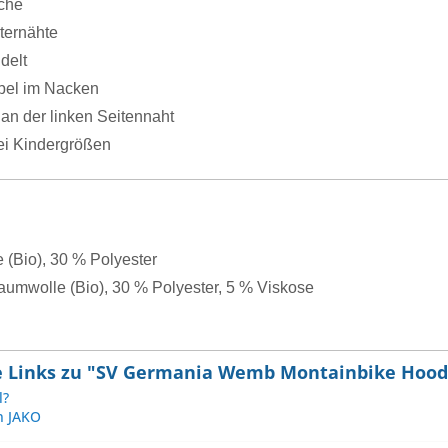
che
ternähte
delt
el im Nacken
an der linken Seitennaht
ei Kindergrößen
(Bio), 30 % Polyester
aumwolle (Bio), 30 % Polyester, 5 % Viskose
e Links zu "SV Germania Wemb Montainbike Hood
l?
n JAKO