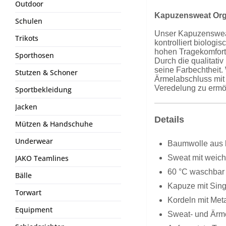
Outdoor
Kapuzensweat Orga
Schulen
Unser Kapuzensweat
Trikots
kontrolliert biolog
hohen Tragekomfort.
Sporthosen
Durch die qualitat
seine Farbechtheit.
Stutzen & Schoner
Ärmelabschluss mit 
Veredelung zu ermög
Sportbekleidung
Jacken
Details
Mützen & Handschuhe
Underwear
Baumwolle aus k
Sweat mit weich
JAKO Teamlines
60 °C waschbar
Bälle
Kapuze mit Sing
Torwart
Kordeln mit Met
Equipment
Sweat- und Ärme