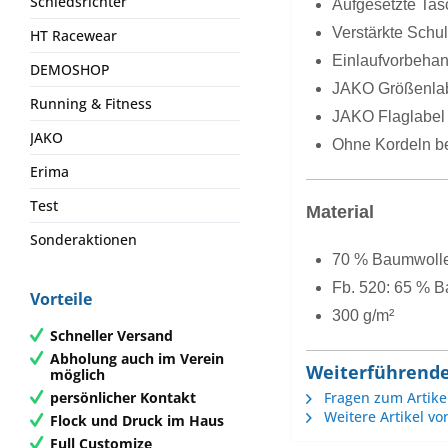
Schiedsrichter
Aufgesetzte Tas
Verstärkte Schul
HT Racewear
Einlaufvorbehan
DEMOSHOP
JAKO Größenlab
Running & Fitness
JAKO Flaglabel 
JAKO
Ohne Kordeln b
Erima
Test
Material
Sonderaktionen
70 % Baumwolle 
Fb. 520: 65 % B
Vorteile
300 g/m²
Schneller Versand
Abholung auch im Verein
Weiterführend
möglich
persönlicher Kontakt
Fragen zum Artike
Weitere Artikel vo
Flock und Druck im Haus
Full Customize