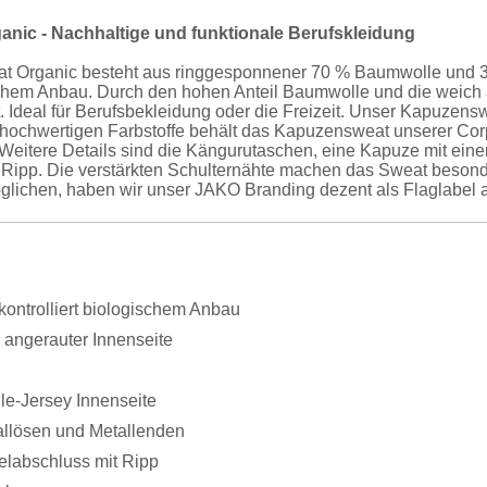
nic - Nachhaltige und funktionale Berufskleidung
 Organic besteht aus ringgesponnener 70 % Baumwolle und 30
ischem Anbau. Durch den hohen Anteil Baumwolle und die weich
 Ideal für Berufsbekleidung oder die Freizeit. Unser Kapuzensw
iv hochwertigen Farbstoffe behält das Kapuzensweat unserer
 Weitere Details sind die Kängurutaschen, eine Kapuze mit ein
Ripp. Die verstärkten Schulternähte machen das Sweat besonder
lichen, haben wir unser JAKO Branding dezent als Flaglabel a
ontrolliert biologischem Anbau
 angerauter Innenseite
le-Jersey Innenseite
allösen und Metallenden
labschluss mit Ripp