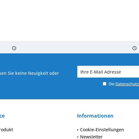
 7-10 Werktagen bei Warenverfügbarkeit
Versand von veredelter Ware in
en Sie keine Neuigkeit oder
Die
Datenschut
ce
Informationen
rodukt
Cookie-Einstellungen
Newsletter