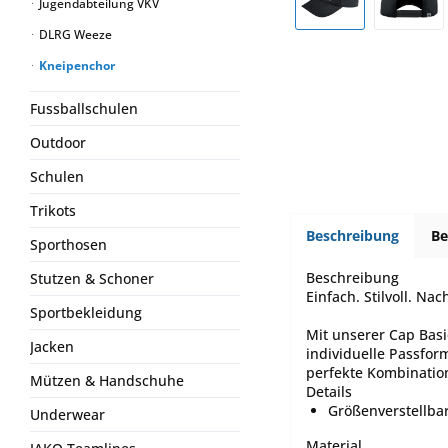
Jugendabteilung VKV
DLRG Weeze
Kneipenchor
Fussballschulen
Outdoor
Schulen
Trikots
Beschreibung
B
Sporthosen
Beschreibung
Stutzen & Schoner
Einfach. Stilvoll. Na
Sportbekleidung
Mit unserer Cap Basic
Jacken
individuelle Passfor
perfekte Kombination 
Mützen & Handschuhe
Details
Größenverstellbar
Underwear
Material