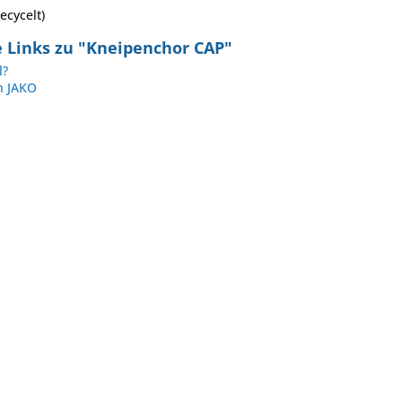
ecycelt)
 Links zu "Kneipenchor CAP"
l?
n JAKO