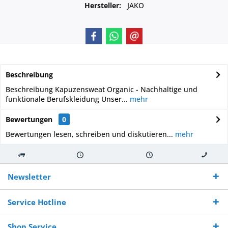
Hersteller:
JAKO
Beschreibung
Beschreibung Kapuzensweat Organic - Nachhaltige und
funktionale Berufskleidung Unser...
mehr
Bewertungen
0
Bewertungen lesen, schreiben und diskutieren...
mehr
Kostenloser
Versand innerhalb von
Versand von
So erreichen
Versand ab €
7-10 Werktagen bei
veredelter Ware
Sie uns 0160
Newsletter
250,-
Warenverfügbarkeit
innerhalb von 10-12
970 511 90
Bestellwert
Werktagen
Service Hotline
Shop Service