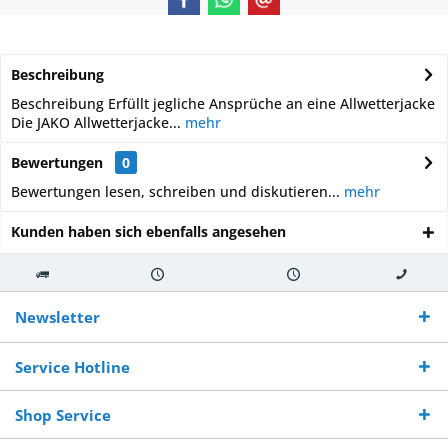
Beschreibung
Beschreibung Erfüllt jegliche Ansprüche an eine Allwetterjacke
Die JAKO Allwetterjacke...
mehr
Bewertungen
0
Bewertungen lesen, schreiben und diskutieren...
mehr
Kunden haben sich ebenfalls angesehen
Kostenloser
Versand innerhalb von
Versand von
So erreichen
Versand ab €
7-10 Werktagen bei
veredelter Ware
Sie uns 0160
Newsletter
250,-
Warenverfügbarkeit
innerhalb von 10-12
970 511 90
Bestellwert
Werktagen
Service Hotline
Shop Service