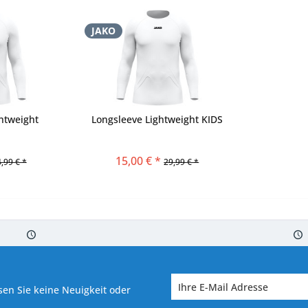
JAKO
htweight
Longsleeve Lightweight KIDS
15,00 € *
,99 € *
29,99 € *
 7-10 Werktagen bei Warenverfügbarkeit
Versand von veredelter Ware in
en Sie keine Neuigkeit oder