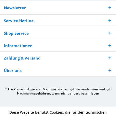
Kostenloser
Versand innerhalb von
Versand von
So erreichen
Versand ab €
7-10 Werktagen bei
veredelter Ware
Sie uns 0160
Newsletter
250,-
Warenverfügbarkeit
innerhalb von 10-12
970 511 90
Bestellwert
Werktagen
Service Hotline
Shop Service
Informationen
Zahlung & Versand
Über uns
* Alle Preise inkl. gesetzl. Mehrwertsteuer zzgl.
Versandkosten
und ggf.
Nachnahmegebühren, wenn nicht anders beschrieben
Diese Website benutzt Cookies, die für den technischen