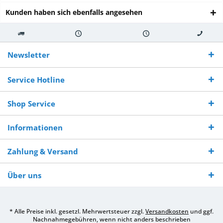
Kunden haben sich ebenfalls angesehen
Kostenloser
Versand innerhalb von
Versand von
So erreichen
Versand ab €
7-10 Werktagen bei
veredelter Ware
Sie uns 0160
Newsletter
250,-
Warenverfügbarkeit
innerhalb von 10-12
970 511 90
Bestellwert
Werktagen
Service Hotline
Shop Service
Informationen
Zahlung & Versand
Über uns
* Alle Preise inkl. gesetzl. Mehrwertsteuer zzgl.
Versandkosten
und ggf.
Nachnahmegebühren, wenn nicht anders beschrieben