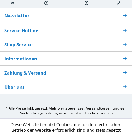
Kostenloser
Versand innerhalb von
Versand von
So erreichen
Versand ab €
7-10 Werktagen bei
veredelter Ware
Sie uns 0160
Newsletter
250,-
Warenverfügbarkeit
innerhalb von 10-12
970 511 90
Bestellwert
Werktagen
Service Hotline
Shop Service
Informationen
Zahlung & Versand
Über uns
* Alle Preise inkl. gesetzl. Mehrwertsteuer zzgl.
Versandkosten
und ggf.
Nachnahmegebühren, wenn nicht anders beschrieben
Diese Website benutzt Cookies, die für den technischen
Betrieb der Website erforderlich sind und stets gesetzt