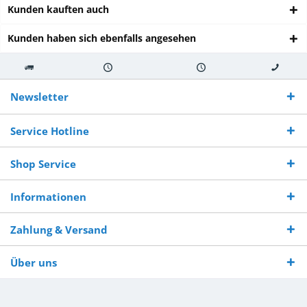
Kunden kauften auch
Kunden haben sich ebenfalls angesehen
Kostenloser
Versand innerhalb von
Versand von
So erreichen
Versand ab €
7-10 Werktagen bei
veredelter Ware
Sie uns 0160
Newsletter
250,-
Warenverfügbarkeit
innerhalb von 10-12
970 511 90
Bestellwert
Werktagen
Service Hotline
Shop Service
Informationen
Zahlung & Versand
Über uns