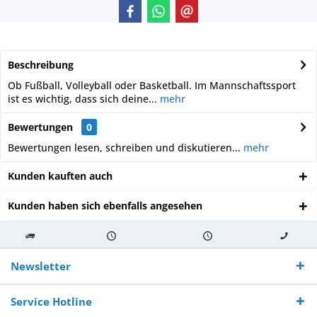
Beschreibung
Ob Fußball, Volleyball oder Basketball. Im Mannschaftssport
ist es wichtig, dass sich deine...
mehr
Bewertungen
0
Bewertungen lesen, schreiben und diskutieren...
mehr
Kunden kauften auch
Kunden haben sich ebenfalls angesehen
Kostenloser
Versand innerhalb von
Versand von
So erreichen
Versand ab €
7-10 Werktagen bei
veredelter Ware
Sie uns 0160
Newsletter
250,-
Warenverfügbarkeit
innerhalb von 10-12
970 511 90
Bestellwert
Werktagen
Service Hotline