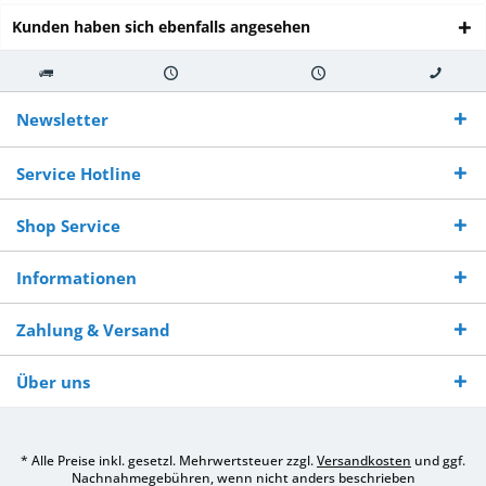
Kunden haben sich ebenfalls angesehen
Kostenloser
Versand innerhalb von
Versand von
So erreichen
Versand ab €
7-10 Werktagen bei
veredelter Ware
Sie uns 0160
Newsletter
250,-
Warenverfügbarkeit
innerhalb von 10-12
970 511 90
Bestellwert
Werktagen
Service Hotline
Shop Service
Informationen
Zahlung & Versand
Über uns
* Alle Preise inkl. gesetzl. Mehrwertsteuer zzgl.
Versandkosten
und ggf.
Nachnahmegebühren, wenn nicht anders beschrieben