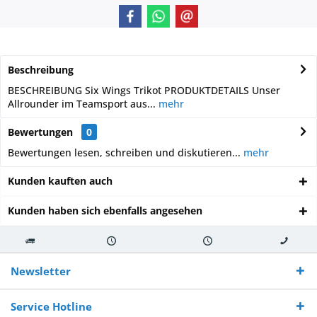
Beschreibung
BESCHREIBUNG Six Wings Trikot PRODUKTDETAILS Unser
Allrounder im Teamsport aus...
mehr
Bewertungen
0
Bewertungen lesen, schreiben und diskutieren...
mehr
Kunden kauften auch
Kunden haben sich ebenfalls angesehen
Kostenloser
Versand innerhalb von
Versand von
So erreichen
Versand ab €
7-10 Werktagen bei
veredelter Ware
Sie uns 0160
Newsletter
250,-
Warenverfügbarkeit
innerhalb von 10-12
970 511 90
Bestellwert
Werktagen
Service Hotline