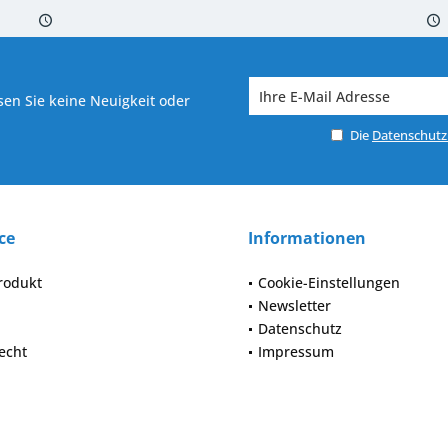
 7-10 Werktagen bei Warenverfügbarkeit
Versand von veredelter Ware in
en Sie keine Neuigkeit oder
Die
Datenschut
ce
Informationen
rodukt
Cookie-Einstellungen
Newsletter
Datenschutz
echt
Impressum