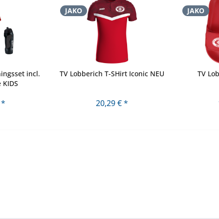
JAKO
JAKO
ingsset incl.
TV Lobberich T-SHirt Iconic NEU
TV Lob
e KIDS
 *
20,29 € *