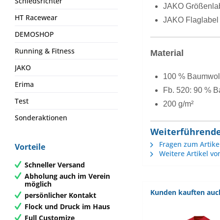
Schiedsrichter
JAKO Größenlab
HT Racewear
JAKO Flaglabel 
DEMOSHOP
Running & Fitness
Material
JAKO
100 % Baumwoll
Erima
Fb. 520: 90 % B
Test
200 g/m²
Sonderaktionen
Weiterführende 
Fragen zum Artike
Vorteile
Weitere Artikel vo
Schneller Versand
Abholung auch im Verein
möglich
Kunden kauften auc
persönlicher Kontakt
Flock und Druck im Haus
Full Customize