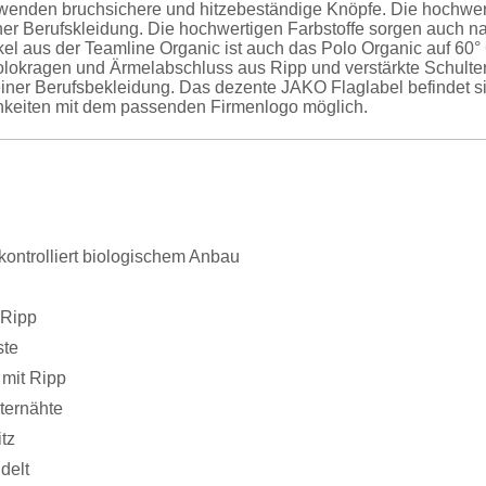
rwenden bruchsichere und hitzebeständige Knöpfe. Die hochwert
ner Berufskleidung. Die hochwertigen Farbstoffe sorgen auch 
ikel aus der Teamline Organic ist auch das Polo Organic auf 60
olokragen und Ärmelabschluss aus Ripp und verstärkte Schulte
einer Berufsbekleidung. Das dezente JAKO Flaglabel befindet sic
keiten mit dem passenden Firmenlogo möglich.
ontrolliert biologischem Anbau
 Ripp
ste
mit Ripp
ternähte
tz
delt