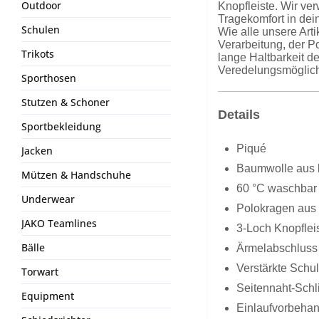
Outdoor
Knopfleiste. Wir ve
Tragekomfort in dei
Schulen
Wie alle unsere Art
Verarbeitung, der P
Trikots
lange Haltbarkeit d
Veredelungsmöglich
Sporthosen
Stutzen & Schoner
Details
Sportbekleidung
Piqué
Jacken
Baumwolle aus k
Mützen & Handschuhe
60 °C waschbar
Underwear
Polokragen aus
JAKO Teamlines
3-Loch Knopflei
Bälle
Ärmelabschluss 
Verstärkte Schul
Torwart
Seitennaht-Schli
Equipment
Einlaufvorbehan