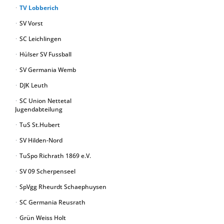
TV Lobberich
SV Vorst
SC Leichlingen
Hülser SV Fussball
SV Germania Wemb
DJK Leuth
SC Union Nettetal
Jugendabteilung
TuS St.Hubert
SV Hilden-Nord
TuSpo Richrath 1869 e.V.
SV 09 Scherpenseel
SpVgg Rheurdt Schaephuysen
SC Germania Reusrath
Grün Weiss Holt