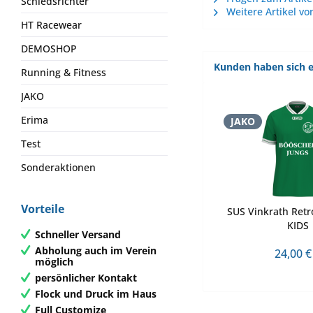
Schiedsrichter
Weitere Artikel vo
HT Racewear
DEMOSHOP
Kunden haben sich e
Running & Fitness
JAKO
Erima
JAKO
Test
Sonderaktionen
Vorteile
SUS Vinkrath Retr
KIDS
Schneller Versand
Abholung auch im Verein
24,00 €
möglich
persönlicher Kontakt
Flock und Druck im Haus
Full Customize