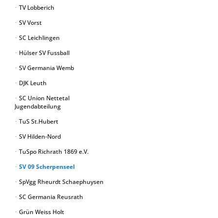
TV Lobberich
SV Vorst
SC Leichlingen
Hülser SV Fussball
SV Germania Wemb
DJK Leuth
SC Union Nettetal
Jugendabteilung
TuS St.Hubert
SV Hilden-Nord
TuSpo Richrath 1869 e.V.
SV 09 Scherpenseel
SpVgg Rheurdt Schaephuysen
SC Germania Reusrath
Grün Weiss Holt