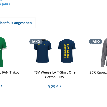
n JAKO
benfalls angesehen
JAKO
JAKO
o FAN Trikot
TSV Weeze LA T-Shirt One
SCR Kapuz
Cotton KIDS
 *
9,29 € *