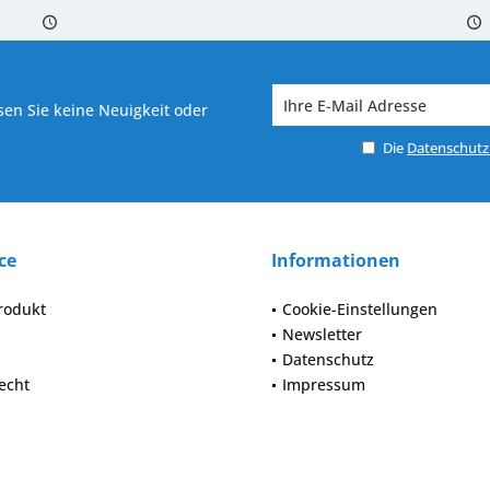
 7-10 Werktagen bei Warenverfügbarkeit
Versand von veredelter Ware in
en Sie keine Neuigkeit oder
Die
Datenschut
ce
Informationen
rodukt
Cookie-Einstellungen
Newsletter
Datenschutz
echt
Impressum