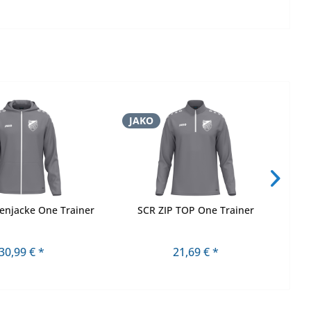
JAKO
J
enjacke One Trainer
SCR ZIP TOP One Trainer
SC
30,99 € *
21,69 € *