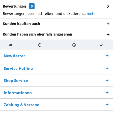
Bewertungen
0
Bewertungen lesen, schreiben und diskutieren...
mehr
Kunden kauften auch
Kunden haben sich ebenfalls angesehen
Kostenloser
Versand innerhalb von
Versand von
So erreichen
Versand ab €
7-10 Werktagen bei
veredelter Ware
Sie uns 0160
Newsletter
250,-
Warenverfügbarkeit
innerhalb von 10-12
970 511 90
Bestellwert
Werktagen
Service Hotline
Shop Service
Informationen
Zahlung & Versand