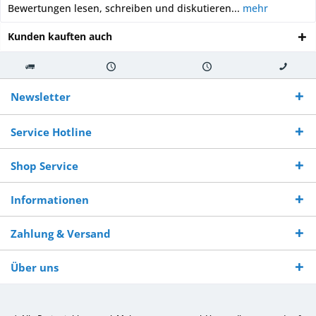
Bewertungen lesen, schreiben und diskutieren...
mehr
Kunden kauften auch
Kostenloser
Versand innerhalb von
Versand von
So erreichen
Versand ab €
7-10 Werktagen bei
veredelter Ware
Sie uns 0160
Newsletter
250,-
Warenverfügbarkeit
innerhalb von 10-12
970 511 90
Bestellwert
Werktagen
Service Hotline
Shop Service
Informationen
Zahlung & Versand
Über uns