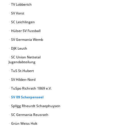
TV Lobberich
SV Vorst
SC Leichlingen
Hülser SV Fussball
SV Germania Wemb
DJK Leuth
SC Union Nettetal
Jugendabteilung
TuS St.Hubert
SV Hilden-Nord
TuSpo Richrath 1869 e.V.
SV 09 Scherpenseel
SpVgg Rheurdt Schaephuysen
SC Germania Reusrath
Grün Weiss Holt