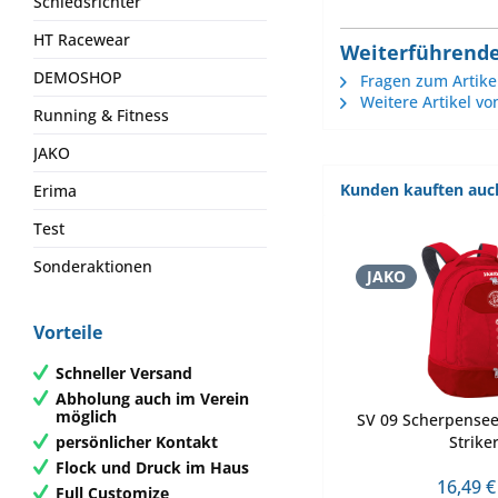
Schiedsrichter
HT Racewear
Weiterführende 
DEMOSHOP
Fragen zum Artike
Weitere Artikel vo
Running & Fitness
JAKO
Kunden kauften auc
Erima
Test
Sonderaktionen
JAKO
Vorteile
Schneller Versand
Abholung auch im Verein
möglich
SV 09 Scherpensee
persönlicher Kontakt
Strike
Flock und Druck im Haus
16,49 €
Full Customize