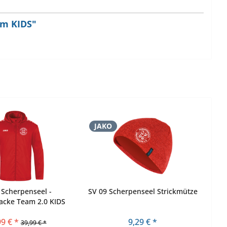
am KIDS"
JAKO
 Scherpenseel -
SV 09 Scherpenseel Strickmütze
jacke Team 2.0 KIDS
99 € *
9,29 € *
39,99 € *