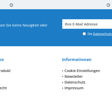
 7-10 Werktagen bei Warenverfügbarkeit
Versand von veredelter Ware in
en Sie keine Neuigkeit oder
Die
Datenschut
ce
Informationen
rodukt
Cookie-Einstellungen
Newsletter
Datenschutz
echt
Impressum