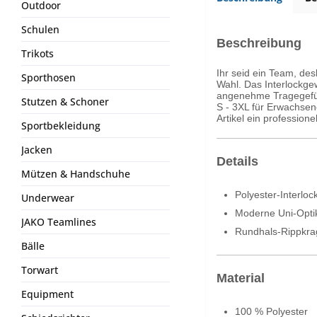
Outdoor
Schulen
Beschreibung
Trikots
Ihr seid ein Team, de
Sporthosen
Wahl. Das Interlockge
angenehme Tragegefühl
Stutzen & Schoner
S - 3XL für Erwachsen
Artikel ein professione
Sportbekleidung
Jacken
Details
Mützen & Handschuhe
Polyester-Interloc
Underwear
Moderne Uni-Opti
JAKO Teamlines
Rundhals-Rippkr
Bälle
Torwart
Material
Equipment
100 % Polyester