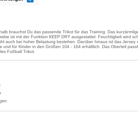
shalb brauchst Du das passende Trikot für das Training. Das kurzärml
webe ist mit der Funktion KEEP DRY ausgestattet: Feuchtigkeit wird sc
 auch bei hoher Belastung bestehen. Darüber hinaus ist das Jersey sch
e und für Kinder in den Größen 104 - 164 erhältlich. Das Oberteil pa
lles Fußball Trikot.
k
k
agen