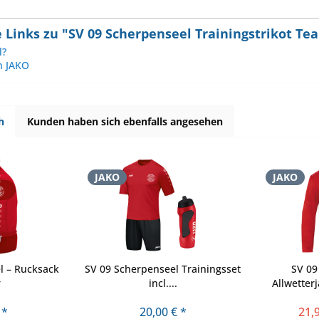
Links zu "SV 09 Scherpenseel Trainingstrikot Te
l?
n JAKO
h
Kunden haben sich ebenfalls angesehen
JAKO
JAKO
l – Rucksack
SV 09 Scherpenseel Trainingsset
SV 09
r
incl....
Allwetter
 *
20,00 € *
21,